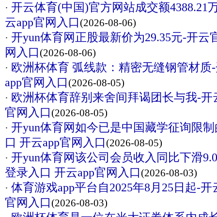
开云体育(中国)官方网站成交额4388.2
·
云app官网入口
(2026-08-06)
开yun体育网正股最新价为29.35元-开云
·
网入口
(2026-08-06)
欧洲杯体育 弧线款：精密无缝钢管材质-
·
app官网入口
(2026-08-05)
欧洲杯体育辞别来舍间拜谒团长与我-开云
·
官网入口
(2026-08-05)
开yun体育网如今已是中国藏学征询限制
·
口 开云app官网入口
(2026-08-05)
开yun体育网该公司会员收入同比下滑9.0%
·
登录入口 开云app官网入口
(2026-08-03)
体育游戏app平台自2025年8月25日起-
·
官网入口
(2026-08-03)