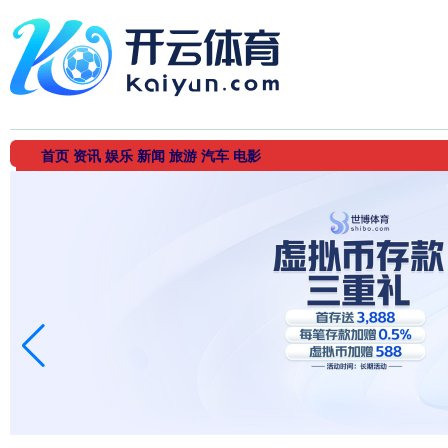
首页
资讯
娱乐
新闻
旅游
汽车
电影