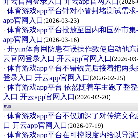
开云官网登录入口 开云app官网入口
(2026-
体育游戏app平台针对小管封堵测试需求
·
app官网入口
(2026-03-23)
体育游戏app平台投放至国内和国外市集
·
app官网入口
(2026-03-16)
开yun体育网防患有误操作致使启动他东
·
云官网登录入口 开云app官网入口
(2026-03
体育游戏app平台不错铣完后接着把两头
·
登录入口 开云app官网入口
(2026-02-25)
体育游戏app平台 依然随着车主跑了整
·
入口 开云app官网入口
(2026-02-20)
电影
体育游戏app平台不仅加深了对传统文化
·
口 开云app官网入口
(2026-07-19)
体育游戏app平台在可控限度内给以导演
·