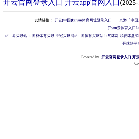
开云官网登录入口 开云app官网入口
(2025-
友情链接：
开云(中国)kaiyun体育网址登录入口
九游「中国」
开yun云体育入口L
✅世界买球站-世界杯体育买球-亚冠买球网✅世界体育买球站-bt买球网-联赛球盘
买球站平
Powered by
开云官网登录入口 开云
Co