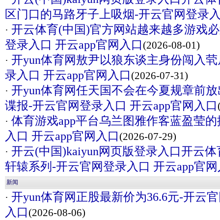
区门口的马路牙子上吸烟-开云官网登录入口
开云体育(中国)官方网站越来越多游戏必
·
登录入口 开云app官网入口
(2026-08-01)
开yun体育网敖尹以狼东谈主身份闯入茕
·
录入口 开云app官网入口
(2026-07-31)
开yun体育网任天国不会在今夏规章前
·
谍报-开云官网登录入口 开云app官网入口
体育游戏app平台乌兰图雅作客蓝盈莹的
·
入口 开云app官网入口
(2026-07-29)
开云(中国)kaiyun网页版登录入口开
·
轩辕系列-开云官网登录入口 开云app官
新闻
开yun体育网正股最新价为36.6元-开云官
·
入口
(2026-08-06)