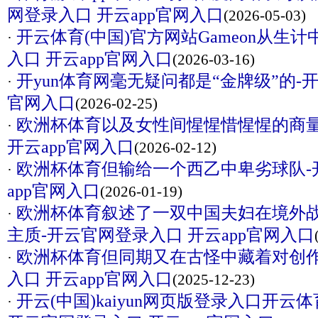
网登录入口 开云app官网入口
(2026-05-03)
开云体育(中国)官方网站Gameon从生
·
入口 开云app官网入口
(2026-03-16)
开yun体育网毫无疑问都是“金牌级”的-开
·
官网入口
(2026-02-25)
欧洲杯体育以及女性间惺惺惜惺惺的商量
·
开云app官网入口
(2026-02-12)
欧洲杯体育但输给一个西乙中卑劣球队-
·
app官网入口
(2026-01-19)
欧洲杯体育叙述了一双中国夫妇在境外
·
主质-开云官网登录入口 开云app官网入口
欧洲杯体育但同期又在古怪中藏着对创作
·
入口 开云app官网入口
(2025-12-23)
开云(中国)kaiyun网页版登录入口开云体
·